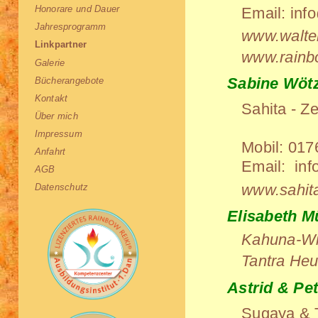
Honorare und Dauer
Email:
info
Jahresprogramm
www.walte
Linkpartner
www.rainbo
Galerie
Sabine Wötz
Bücherangebote
Kontakt
Sahita - Z
Über mich
Impressum
Mobil:
017
Anfahrt
Email:
info
AGB
www.sahit
Datenschutz
Elisabeth M
Kahuna-Wi
Tantra Heu
Astrid & Pe
Sugaya & 