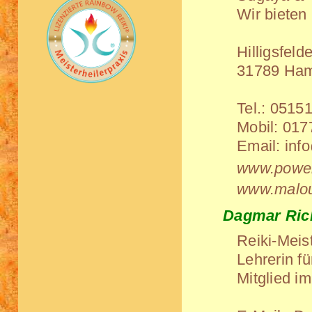
Wir bieten
Hilligsfelde
31789 Ha
Tel.:
05151
Mobil:
017
Email:
inf
www.power
www.malo
Dagmar Ric
Reiki-Meist
Lehrerin f
Mitglied i