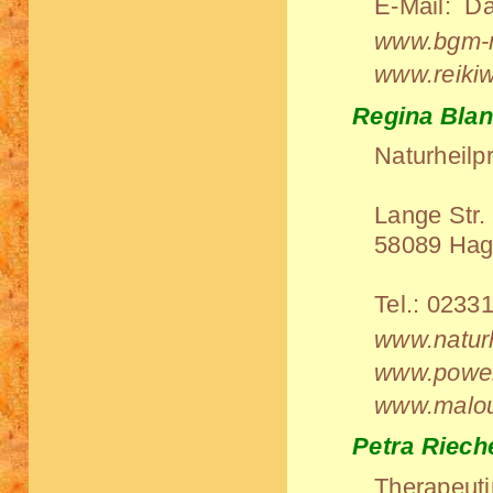
E-Mail:
Da
www.bgm-mi
www.reiki
Regina Blan
Naturheilp
Lange Str.
58089 Ha
Tel.:
02331
www.naturh
www.power
www.malo
Petra Riech
Therapeuti