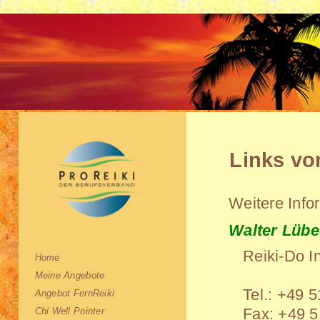
Links vo
Weitere Info
Walter Lüb
Reiki-Do In
Home
Meine Angebote
Tel.:
+49 5
Angebot FernReiki
Fax:
+49 5
Chi Well Pointer